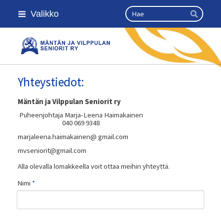
Siirry
Haku
Valikko
sivun
Hae
sisältöön
Kansallinen senioriliitto
Yhteystiedot:
Mäntän ja Vilppulan Seniorit ry
Puheenjohtaja Marja-Leena Haimakainen
040 069 9348
marjaleena.haimakainen@ gmail.com
mvseniorit@gmail.com
Alla olevalla lomakkeella voit ottaa meihin yhteyttä.
Nimi
*