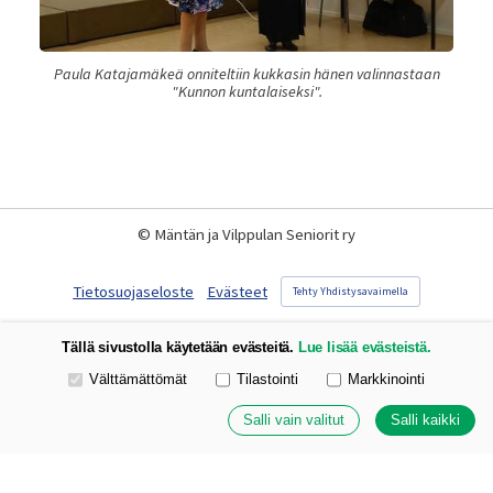
Paula Katajamäkeä onniteltiin kukkasin hänen valinnastaan
"Kunnon kuntalaiseksi".
©
Mäntän ja Vilppulan Seniorit ry
Tietosuojaseloste
Evästeet
Tehty Yhdistysavaimella
Tällä sivustolla käytetään evästeitä.
Lue lisää evästeistä.
Valitse käytettävät evästeet
Välttämättömät
Tilastointi
Markkinointi
Salli vain valitut
Salli kaikki