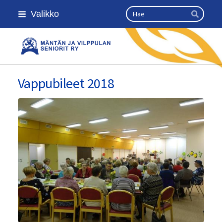
Siirry
Haku
Valikko
sivun
Hae
sisältöön
Kansallinen senioriliitto
Vappubileet 2018