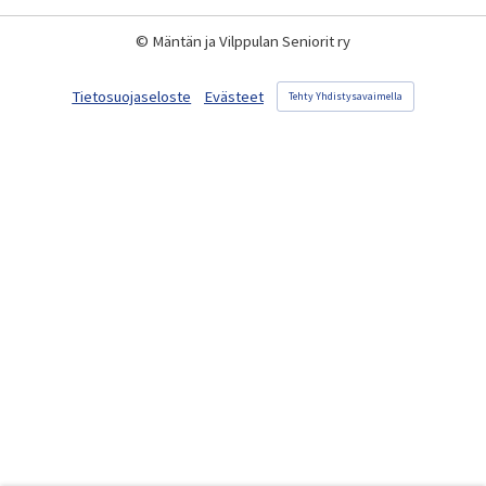
©
Mäntän ja Vilppulan Seniorit ry
Tietosuojaseloste
Evästeet
Tehty Yhdistysavaimella