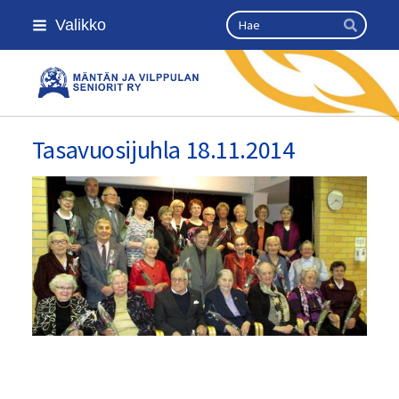
Siirry
Haku
Valikko
sivun
Hae
sisältöön
Kansallinen senioriliitto
Tasavuosijuhla 18.11.2014