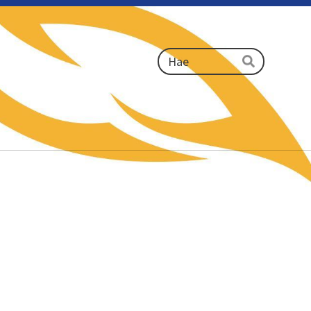
Haku
Hae