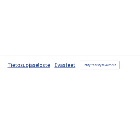
Tietosuojaseloste
Evästeet
Tehty Yhdistysavaimella