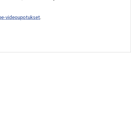
be-videoupotukset
.