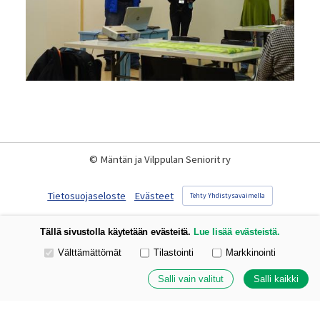
©
Mäntän ja Vilppulan Seniorit ry
Tietosuojaseloste
Evästeet
Tehty Yhdistysavaimella
Tällä sivustolla käytetään evästeitä.
Lue lisää evästeistä.
Valitse käytettävät evästeet
Välttämättömät
Tilastointi
Markkinointi
Salli vain valitut
Salli kaikki