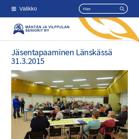
Siirry
Haku
Valikko
sivun
Hae
sisältöön
Kansallinen senioriliitto
Jäsentapaaminen Länskässä
31.3.2015