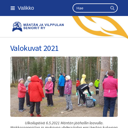
Siirry
Haku
Valikko
sivun
Hae
sisältöön
Kansallinen senioriliitto
Valokuvat 2021
Ulkoilupäivä 6.5.2021 Mäntän jäähallin laavulla.
Makkaranpaistoa ja mukavaa yhdessäoloa ensi kertaa kuluvana