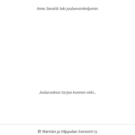
Anne Sievälä luki jouluevankeljumin.
Jouluruokaa tarjoo kunnon väki...
©
Mäntän ja Vilppulan Seniorit ry