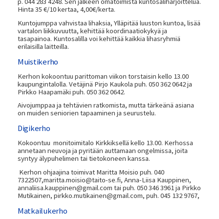
p. 044 283 4248. Sen jälkeen omatoimista kuntosaliharjoittelua.
Hinta 35 €/10 kertaa, 4,00€/kerta.
Kuntojumppa vahvistaa lihaksia, Ylläpitää luuston kuntoa, lisää
vartalon liikkuvuutta, kehittää koordinaatiokykyä ja
tasapainoa. Kuntosalilla voi kehittää kaikkia lihasryhmiä
erilaisilla laitteilla.
Muistikerho
Kerhon kokoontuu parittoman viikon torstaisin kello 13.00
kaupungintalolla. Vetäjinä Pirjo Kaukola puh. 050 362 0642 ja
Pirkko Haapamäki puh. 050 362 0642.
Aivojumppaa ja tehtävien ratkomista, mutta tärkeänä asiana
on muiden seniorien tapaaminen ja seurustelu.
Digikerho
Kokoontuu monitoimitalo Kirkkiksellä kello 13.00. Kerhossa
annetaan neuvoja ja pyritään auttamaan ongelmissa, joita
syntyy älypuhelimen tai tietokoneen kanssa.
Kerhon ohjaajina toimivat Maritta Moisio puh. 040
7322507,maritta.moisio@taito-se.fi, Anna-Liisa Kauppinen,
annaliisa.kauppinen@gmail.com tai puh. 050 346 3961 ja Pirkko
Mutikainen, pirkko.mutikainen@gmail.com, puh. 045 132 9767,
Matkailukerho