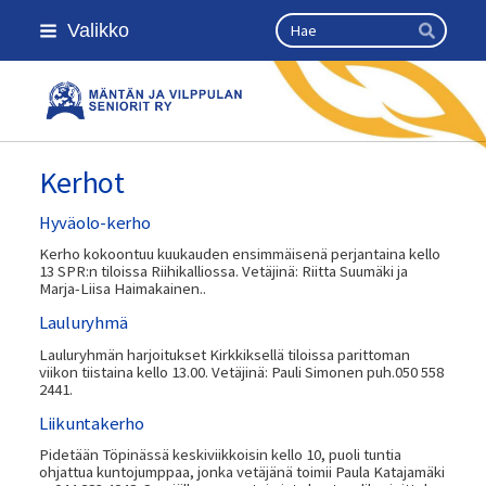
Siirry
Haku
Valikko
sivun
Hae
sisältöön
Kansallinen senioriliitto
Kerhot
Hyväolo-kerho
Kerho kokoontuu kuukauden ensimmäisenä perjantaina kello
13 SPR:n tiloissa Riihikalliossa. Vetäjinä: Riitta Suumäki ja
Marja-Liisa Haimakainen..
Lauluryhmä
Lauluryhmän harjoitukset Kirkkiksellä tiloissa parittoman
viikon tiistaina kello 13.00. Vetäjinä: Pauli Simonen puh.050 558
2441.
Liikuntakerho
Pidetään Töpinässä keskiviikkoisin kello 10, puoli tuntia
ohjattua kuntojumppaa, jonka vetäjänä toimii Paula Katajamäki