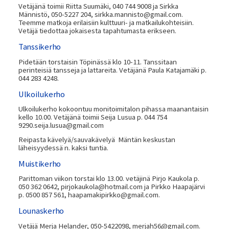
Vetäjänä toimii Riitta Suumäki, 040 744 9008 ja Sirkka
Männistö, 050-5227 204, sirkka.mannisto@gmail.com.
Teemme matkoja erilaisiin kulttuuri- ja matkailukohteisiin.
Vetäjä tiedottaa jokaisesta tapahtumasta erikseen.
Tanssikerho
Pidetään torstaisin Töpinässä klo 10-11. Tanssitaan
perinteisiä tansseja ja lattareita. Vetäjänä Paula Katajamäki p.
044 283 4248.
Ulkoilukerho
Ulkoilukerho kokoontuu monitoimitalon pihassa maanantaisin
kello 10.00. Vetäjänä toimii Seija Lusua p. 044 754
9290.seija.lusua@gmail.com
Reipasta kävelyä/sauvakävelyä Mäntän keskustan
läheisyydessä n. kaksi tuntia.
Muistikerho
Parittoman viikon torstai klo 13.00. vetäjinä Pirjo Kaukola p.
050 362 0642, pirjokaukola@hotmail.com ja Pirkko Haapajärvi
p. 0500 857 561, haapamakipirkko@gmail.com.
Lounaskerho
Vetäjä Merja Helander, 050-5422098, merjah56@gmail.com.