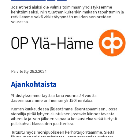
Jos et heti aluksi ole valmis toimimaan yhdistyksemme
kehittämiseksi, niin tulethan kuitenkin mukaan tapahtumiin ja
retkillemme sekä virkistäytymään muiden senioreiden
seurassa.
Päivitetty 26.2.2024
Ajankohtaista
Yhdistyksemme täyttää tänä vuonna 54 vuotta.
Jäsenmäärämme on hieman yli 150 henkilöä.
Kerran kuukaudessa järjestämme jäsentapaamisen, jossa
vierailija pitää lyhyen alustuksen jostakin kiinnostavasta
aiheesta ja sen jälkeen vapaata keskustelua sekä tietysti
pullakahvit tilaisuuden päätteeksi.
Tutustu myös monipuoliseen kerhotarjontaamme. Sieltä
löytyy monenlaista toimintaa, joten tervetuloa mukaan!