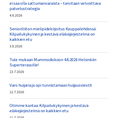
ei saa olla sattumanvaraista – tarvitaan velvoittava
palvelustrategia
4.8.2026
Senioriliiton mielipidekirjoitus Kauppalehdessä:
Kilpailukykyinen ja kestävä eläkejärjestelmä on
kaikkien etu
3.8.2026
Tule mukaan Mummodiskoon 4.8.2026 Helsinkiin
Superterassille!
23.7.2026
Varo huijaria ja opi tunnistamaan huijausviestit
22.7.2026
Otimme kantaa: Kilpailukykyinen ja kestävä
eläkejärjestelmä on kaikkien etu
11.7.2026