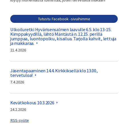
Tutustu Facebook -sivuihimme
Ulkoiluretki Hyvärisensalmen laavulle 6.5. klo 13-15.
Kimppakyydillä, lähtö Mäntästä n. 12.15. perillä
jumppaa, luontopolku, kisailua. Tarjolla kahvit, lettuja
ja makkaraa.
21.4.2026
Jäsentapaaminen 14.4. Kirkkiksellä klo 13.00,
tervetuloa!
7.4.2026
Kevätkokous 10.3.2026
24.2.2026
RSS-syöte