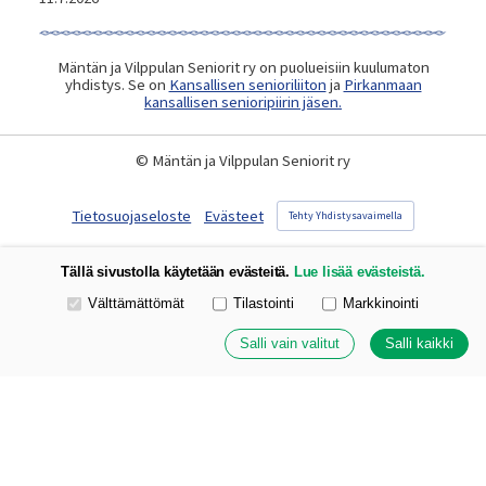
Mäntän ja Vilppulan Seniorit ry on puolueisiin kuulumaton
yhdistys. Se on
Kansallisen senioriliiton
ja
Pirkanmaan
kansallisen senioripiirin jäsen.
©
Mäntän ja Vilppulan Seniorit ry
Tietosuojaseloste
Evästeet
Tehty Yhdistysavaimella
Tällä sivustolla käytetään evästeitä.
Lue lisää evästeistä.
Valitse käytettävät evästeet
Välttämättömät
Tilastointi
Markkinointi
Salli vain valitut
Salli kaikki