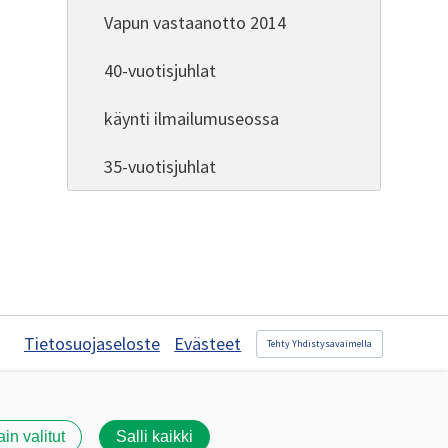
Vapun vastaanotto 2014
40-vuotisjuhlat
käynti ilmailumuseossa
35-vuotisjuhlat
Tietosuojaseloste
Evästeet
Tehty Yhdistysavaimella
ain valitut
Salli kaikki