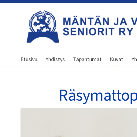
Siirry
sivun
sisältöön
Kansallinen senioriliitto
Etusivu
Yhdistys
Tapahtumat
Kuvat
Yh
Räsymattopr