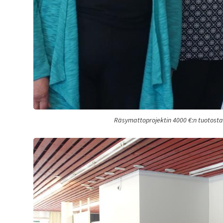
Räsymattoprojektin 4000 €:n tuotosta