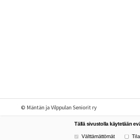
©
Mäntän ja Vilppulan Seniorit ry
Tällä sivustolla käytetään ev
Valitse käytettävät evästeet
Välttämättömät
Tila