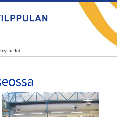
teystiedot
seossa