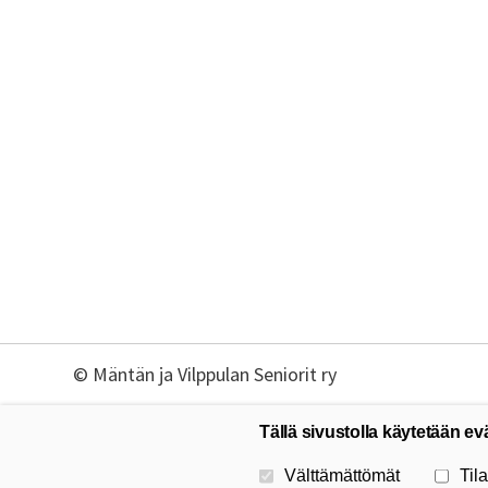
©
Mäntän ja Vilppulan Seniorit ry
Tällä sivustolla käytetään ev
Valitse käytettävät evästeet
Välttämättömät
Tila