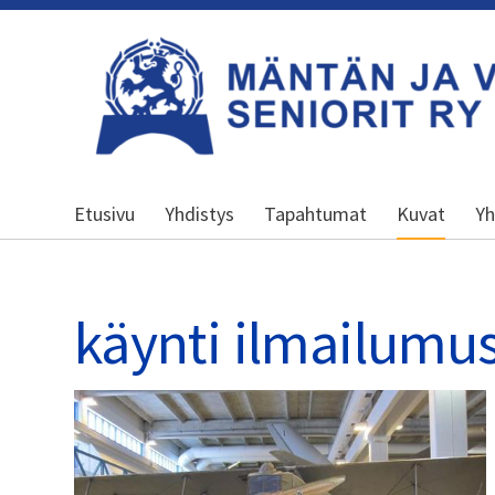
Siirry
sivun
sisältöön
Kansallinen senioriliitto
Etusivu
Yhdistys
Tapahtumat
Kuvat
Yh
käynti ilmailumu