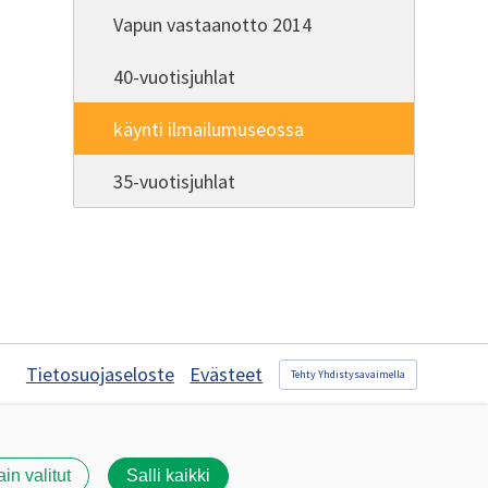
Vapun vastaanotto 2014
40-vuotisjuhlat
käynti ilmailumuseossa
35-vuotisjuhlat
Tietosuojaseloste
Evästeet
Tehty Yhdistysavaimella
ain valitut
Salli kaikki