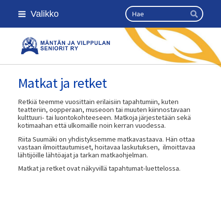
Siirry
Haku
Valikko
sivun
Hae
sisältöön
Kansallinen senioriliitto
Matkat ja retket
Retkiä teemme vuosittain erilaisiin tapahtumiin, kuten
teatteriin, oopperaan, museoon tai muuten kiinnostavaan
kulttuuri- tai luontokohteeseen. Matkoja järjestetään sekä
kotimaahan että ulkomaille noin kerran vuodessa.
Riita Suumäki on yhdistyksemme matkavastaava. Hän ottaa
vastaan ilmoittautumiset, hoitavaa laskutuksen, ilmoittavaa
lähtijöille lähtöajat ja tarkan matkaohjelman.
Matkat ja retket ovat näkyvillä tapahtumat-luettelossa.