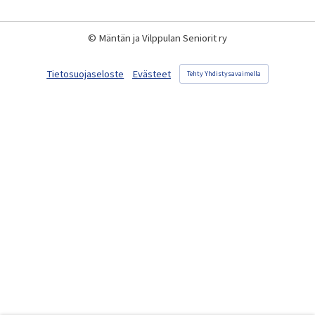
©
Mäntän ja Vilppulan Seniorit ry
Tietosuojaseloste
Evästeet
Tehty Yhdistysavaimella